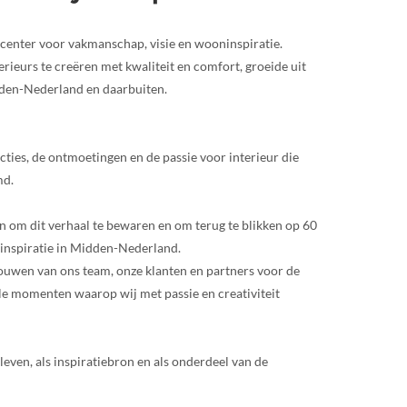
center voor vakmanschap, visie en wooninspiratie.
ieurs te creëren met kwaliteit en comfort, groeide uit
den-Nederland en daarbuiten.
lecties, de ontmoetingen en de passie voor interieur die
md.
n om dit verhaal te bewaren en om terug te blikken op 60
inspiratie in Midden-Nederland.
rouwen van ons team, onze klanten en partners voor de
le momenten waarop wij met passie en creativiteit
leven, als inspiratiebron en als onderdeel van de