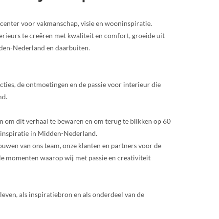
center voor vakmanschap, visie en wooninspiratie.
ieurs te creëren met kwaliteit en comfort, groeide uit
den-Nederland en daarbuiten.
lecties, de ontmoetingen en de passie voor interieur die
md.
n om dit verhaal te bewaren en om terug te blikken op 60
inspiratie in Midden-Nederland.
rouwen van ons team, onze klanten en partners voor de
le momenten waarop wij met passie en creativiteit
leven, als inspiratiebron en als onderdeel van de