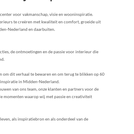
center voor vakmanschap, visie en wooninspiratie.
ieurs te creëren met kwaliteit en comfort, groeide uit
den-Nederland en daarbuiten.
lecties, de ontmoetingen en de passie voor interieur die
md.
n om dit verhaal te bewaren en om terug te blikken op 60
inspiratie in Midden-Nederland.
rouwen van ons team, onze klanten en partners voor de
le momenten waarop wij met passie en creativiteit
leven, als inspiratiebron en als onderdeel van de