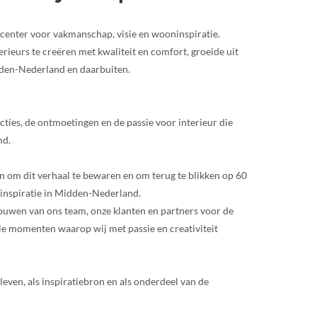
center voor vakmanschap, visie en wooninspiratie.
ieurs te creëren met kwaliteit en comfort, groeide uit
den-Nederland en daarbuiten.
lecties, de ontmoetingen en de passie voor interieur die
md.
n om dit verhaal te bewaren en om terug te blikken op 60
inspiratie in Midden-Nederland.
rouwen van ons team, onze klanten en partners voor de
le momenten waarop wij met passie en creativiteit
leven, als inspiratiebron en als onderdeel van de